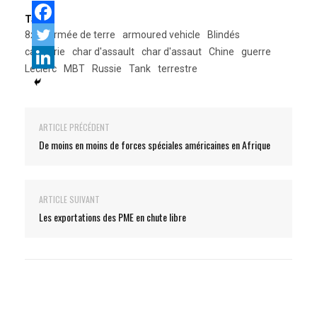
Tags:
8x8
armée de terre
armoured vehicle
Blindés
cavalerie
char d'assault
char d'assaut
Chine
guerre
Leclerc
MBT
Russie
Tank
terrestre
ARTICLE PRÉCÉDENT
De moins en moins de forces spéciales américaines en Afrique
ARTICLE SUIVANT
Les exportations des PME en chute libre