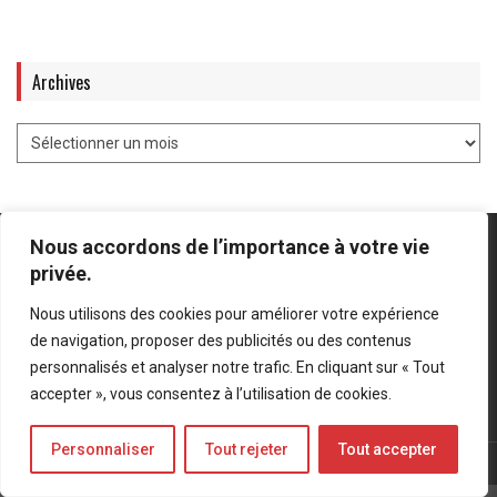
Archives
Nous accordons de l’importance à votre vie
privée.
Nous utilisons des cookies pour améliorer votre expérience
Mentions légales
-
Politique de confidentialité
de navigation, proposer des publicités ou des contenus
personnalisés et analyser notre trafic. En cliquant sur « Tout
Bluesky
LinkedIn
Twitter
accepter », vous consentez à l’utilisation de cookies.
Personnaliser
Tout rejeter
Tout accepter
© Forces Operations Blog - 2022