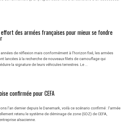
l effort des armées françaises pour mieux se fondre
or
années de réflexion mais conformément à l'horizon fixé, les armées
ont lancées à la recherche de nouveaux filets de camouflage qui
duire la signature de leurs véhicules terrestres. Le ...
noise confirmée pour CEFA
ns l'an dernier depuis le Danemark, voilà ce scénario confirmé : l'armée
iellement retenu le système de déminage de zone (SDZ) de CEFA,
'entreprise alsacienne.