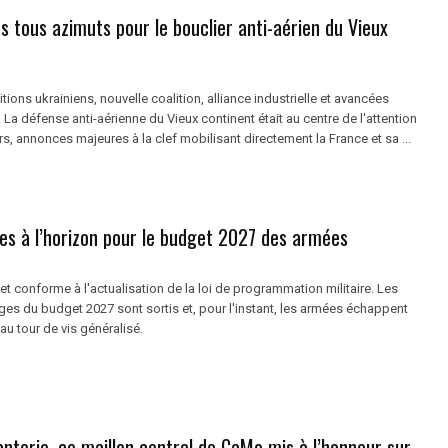
 tous azimuts pour le bouclier anti-aérien du Vieux
itions ukrainiens, nouvelle coalition, alliance industrielle et avancées
La défense anti-aérienne du Vieux continent était au centre de l'attention
rs, annonces majeures à la clef mobilisant directement la France et sa ...
es à l’horizon pour le budget 2027 des armées
t conforme à l'actualisation de la loi de programmation militaire. Les
ges du budget 2027 sont sortis et, pour l'instant, les armées échappent
au tour de vis généralisé.
fanterie, ce maillon central de CaMo mis à l’honneur sur