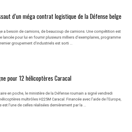
assaut d’un méga contrat logistique de la Défense belge
ge a besoin de camions, de beaucoup de camions. Une compétition est
tre lancée pour lui en fournir plusieurs milliers d'exemplaires, programme
remier groupement d'industriels est sorti ...
gne pour 12 hélicoptères Caracal
aire en poche, le ministère de la Défense roumain a signé vendredi
hélicoptères multirôles H225M Caracal. Financée avec l'aide de l’Europe,
st l'une de celles réalisées dernièrement par la ...