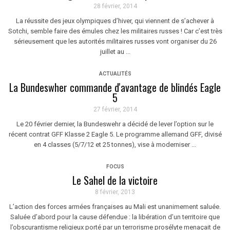
28 février, 2014
La réussite des jeux olympiques d’hiver, qui viennent de s’achever à
Sotchi, semble faire des émules chez les militaires russes ! Car c’est très
sérieusement que les autorités militaires russes vont organiser du 26
juillet au ...
ACTUALITÉS
La Bundeswher commande d'avantage de blindés Eagle
5
27 février, 2014
Le 20 février dernier, la Bundeswehr a décidé de lever l’option sur le
récent contrat GFF Klasse 2 Eagle 5. Le programme allemand GFF, divisé
en 4 classes (5/7/12 et 25 tonnes), vise à moderniser ...
FOCUS
Le Sahel de la victoire
8 février, 2013
L’action des forces armées françaises au Mali est unanimement saluée.
Saluée d’abord pour la cause défendue : la libération d’un territoire que
l’obscurantisme religieux porté par un terrorisme prosélyte menaçait de