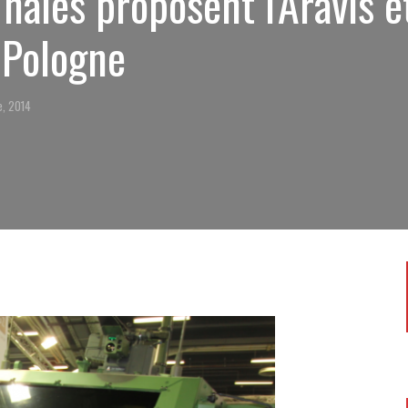
hales proposent l'Aravis e
 Pologne
e, 2014