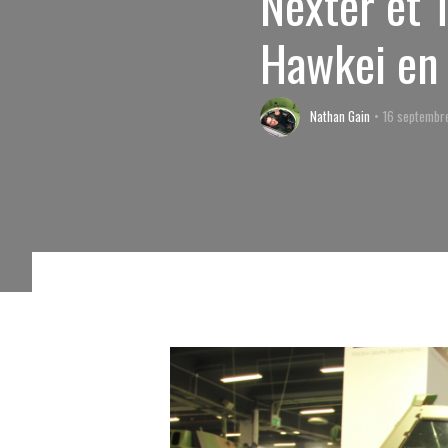
Nexter et T
Hawkei en
Nathan Gain
16 septembr