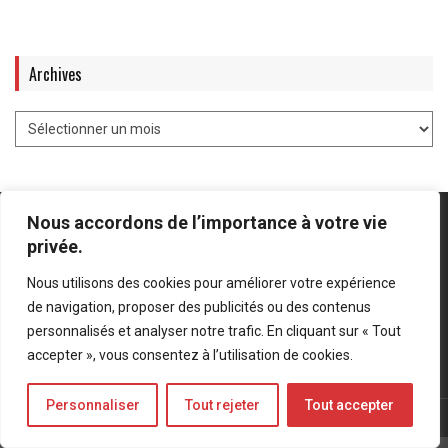
Archives
Nous accordons de l’importance à votre vie
privée.
Nous utilisons des cookies pour améliorer votre expérience
Mentions légales
-
Politique de confidentialité
de navigation, proposer des publicités ou des contenus
personnalisés et analyser notre trafic. En cliquant sur « Tout
Bluesky
LinkedIn
Twitter
accepter », vous consentez à l’utilisation de cookies.
Personnaliser
Tout rejeter
Tout accepter
© Forces Operations Blog - 2022