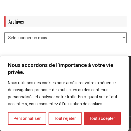
Archives
Nous accordons de l’importance à votre vie
privée.
Nous utilisons des cookies pour améliorer votre expérience
Mentions légales
-
Politique de confidentialité
de navigation, proposer des publicités ou des contenus
personnalisés et analyser notre trafic. En cliquant sur « Tout
Bluesky
LinkedIn
Twitter
accepter », vous consentez à l’utilisation de cookies.
Personnaliser
Tout rejeter
Tout accepter
© Forces Operations Blog - 2022