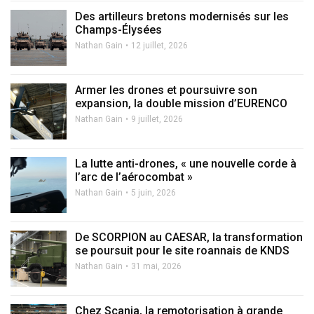
Des artilleurs bretons modernisés sur les
Champs-Élysées
Nathan Gain
12 juillet, 2026
Armer les drones et poursuivre son
expansion, la double mission d’EURENCO
Nathan Gain
9 juillet, 2026
La lutte anti-drones, « une nouvelle corde à
l’arc de l’aérocombat »
Nathan Gain
5 juin, 2026
De SCORPION au CAESAR, la transformation
se poursuit pour le site roannais de KNDS
Nathan Gain
31 mai, 2026
Chez Scania, la remotorisation à grande