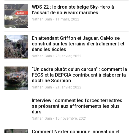
WDS 22 : le droniste belge Sky-Hero à
l’assaut de nouveaux marchés
Nathan Gain
11 mars, 2022
En attendant Griffon et Jaguar, CaMo se
construit sur les terrains d’entraînement et
dans les écoles
Nathan Gain
28 janvier, 2022
“Un cadre plutôt qu’un carcan” : comment la
FECS et la DEPCIA contribuent à élaborer la
doctrine Scorpion
Nathan Gain
21 janvier, 2022
Interview : comment les forces terrestres
se préparent aux affrontements les plus
durs
Nathan Gain
15 novembre, 2021
Comment Nexter conjugue innovation et