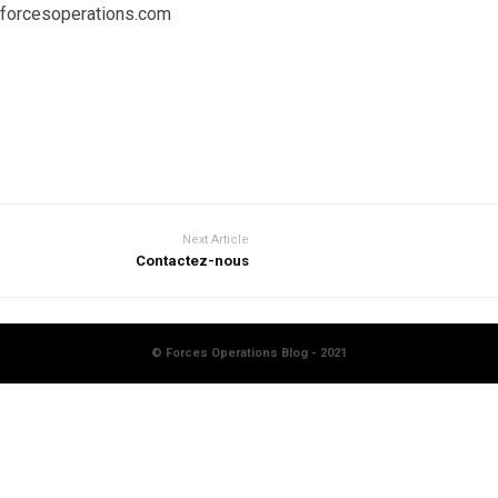
@forcesoperations.com
Next Article
Contactez-nous
© Forces Operations Blog - 2021