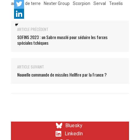
armée de terre
Nexter Group
Scorpion
Serval
Texelis
ARTICLE PRÉCÉDENT
SOFINS 2023 : un Sabre musclé pour séduire les forces
spéciales tchèques
ARTICLE SUIVANT
Nouvelle commande de missiles Hellfire par la France ?
Bluesky
LinkedIn