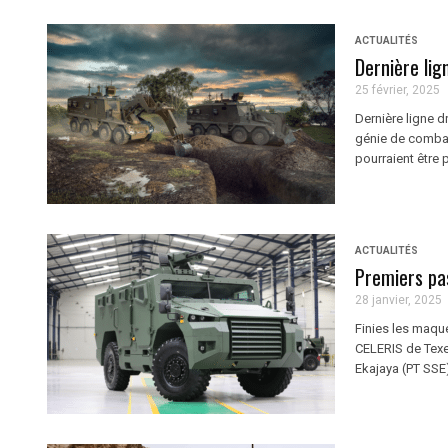
ACTUALITÉS
Dernière li
25 février, 2025
Dernière ligne 
génie de combat 
pourraient être p
ACTUALITÉS
Premiers pas
28 janvier, 2025
Finies les maque
CELERIS de Texe
Ekajaya (PT SSE)