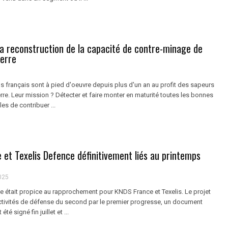
a reconstruction de la capacité de contre-minage de
Terre
ls français sont à pied d'oeuvre depuis plus d'un an au profit des sapeurs
rre. Leur mission ? Détecter et faire monter en maturité toutes les bonnes
es de contribuer ...
et Texelis Defence définitivement liés au printemps
025
le était propice au rapprochement pour KNDS France et Texelis. Le projet
ctivités de défense du second par le premier progresse, un document
té signé fin juillet et ...