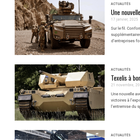
ACTUALITÉS
Une nouvell
17 janvier, 2025
Sur le fil. Con
supplémentaire
d'entreprises f
ACTUALITÉS
Texelis à bo
21 novembre, 2
Une nouvelle ave
victoires à l'ex
l'entremise du s
ACTUALITÉS