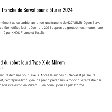
e tranche de Serval pour clôturer 2024
formément au calendrier annoncé, une tranche de 627 VBMR légers Serval
s a été notifiée le 31 décembre 2024 auprès du groupement momentané
ormé par KNDS France et Texelis.
rd du robot lourd Type-X de Milrem
024
nture démarre pour Texelis. Après le succès du Serval et plusieurs
port, l'entreprise limougeaude prend pied dans la robotique terrestre par
pécialiste estonien Milrem. Bien connu pour sa plateforme ...