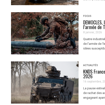
FOCUS
DEMOCLES, l
l’armée de 
8 janvier, 2026
Quatre industrie
de l'armée de Te
idées susceptibl
ACTUALITÉS
KNDS France 
2026
16 septembre, 2
La pause estiva
de rachat des a
engageant ayant é