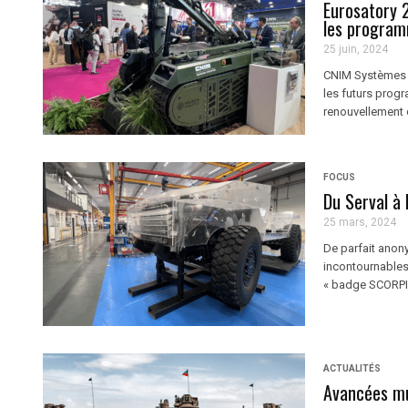
Eurosatory 2
les program
25 juin, 2024
CNIM Systèmes In
les futurs prog
renouvellement 
FOCUS
Du Serval à 
25 mars, 2024
De parfait anon
incontournables
« badge SCORPIO
ACTUALITÉS
Avancées mu