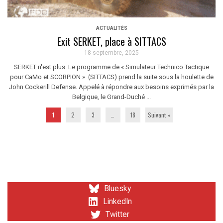
ACTUALITÉS
Exit SERKET, place à SITTACS
18 septembre, 2025
SERKET n'est plus. Le programme de « Simulateur Technico Tactique
pour CaMo et SCORPION » (SITTACS) prend la suite sous la houlette de
John Cockerill Defense. Appelé à répondre aux besoins exprimés par la
Belgique, le Grand-Duché ...
1
2
3
…
18
Suivant »
Bluesky
LinkedIn
Twitter