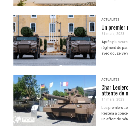
ACTUALITÉS
Un premier 
31 mars, 2023
Après plusieurs
régiment de par
avec douze Serva
ACTUALITÉS
Char Leclerc
attente de n
14 mars, 2023
Les premiers Lec
Restera à concré
un effort de pére