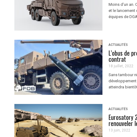
Moins d'un an. C
et le lancement 
équipes de DGA 
ACTUALITÉS
L’obus de pr
contrat
18 juillet, 2022
Sans tambour ni 
développement d
atteindra bientôt
ACTUALITÉS
Eurosatory 
renouveler 
13 juin, 2022