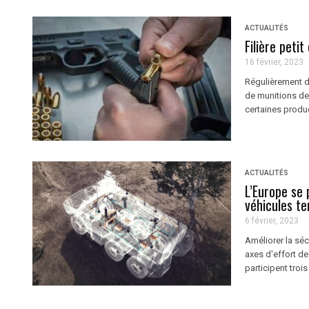
ACTUALITÉS
Filière petit
16 février, 2023
Régulièrement dé
de munitions de 
certaines produc
ACTUALITÉS
L’Europe se 
véhicules te
6 février, 2023
Améliorer la séc
axes d'effort d
participent troi