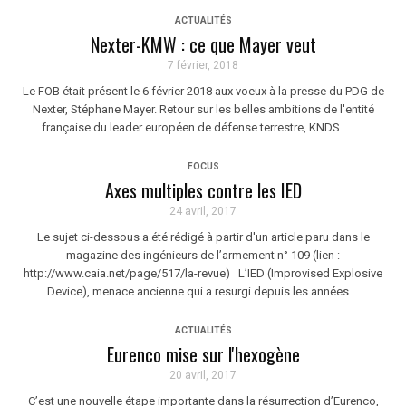
ACTUALITÉS
Nexter-KMW : ce que Mayer veut
7 février, 2018
Le FOB était présent le 6 février 2018 aux voeux à la presse du PDG de
Nexter, Stéphane Mayer. Retour sur les belles ambitions de l'entité
française du leader européen de défense terrestre, KNDS. ...
FOCUS
Axes multiples contre les IED
24 avril, 2017
Le sujet ci-dessous a été rédigé à partir d'un article paru dans le
magazine des ingénieurs de l’armement n° 109 (lien :
http://www.caia.net/page/517/la-revue) L’IED (Improvised Explosive
Device), menace ancienne qui a resurgi depuis les années ...
ACTUALITÉS
Eurenco mise sur l'hexogène
20 avril, 2017
C’est une nouvelle étape importante dans la résurrection d’Eurenco,