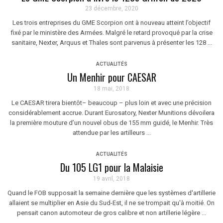
23 décembre, 2020
Les trois entreprises du GME Scorpion ont à nouveau atteint l’objectif
fixé par le ministère des Armées. Malgré le retard provoqué par la crise
sanitaire, Nexter, Arquus et Thales sont parvenus à présenter les 128 ...
ACTUALITÉS
Un Menhir pour CAESAR
18 mai, 2018
Le CAESAR tirera bientôt– beaucoup – plus loin et avec une précision
considérablement accrue. Durant Eurosatory, Nexter Munitions dévoilera
la première mouture d’un nouvel obus de 155 mm guidé, le Menhir. Très
attendue par les artilleurs ...
ACTUALITÉS
Du 105 LG1 pour la Malaisie
19 avril, 2018
Quand le FOB supposait la semaine dernière que les systèmes d'artillerie
allaient se multiplier en Asie du Sud-Est, il ne se trompait qu'à moitié. On
pensait canon automoteur de gros calibre et non artillerie légère ...