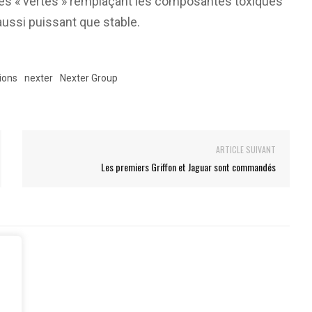
dres « vertes » remplaçant les composantes toxiques
aussi puissant que stable.
ions
nexter
Nexter Group
ARTICLE SUIVANT
Les premiers Griffon et Jaguar sont commandés