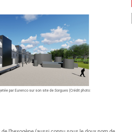
jetée par Eurenco sur son site de Sorgues (Crédit photo:
 de l’hexogène (aussi connu sous le doux nom de