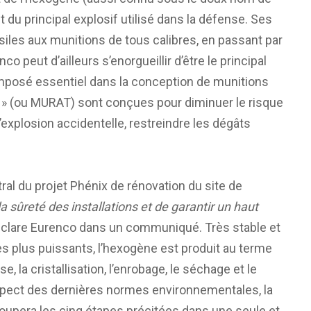
t du principal explosif utilisé dans la défense. Ses
iles aux munitions de tous calibres, en passant par
co peut d’ailleurs s’enorgueillir d’être le principal
posé essentiel dans la conception de munitions
 » (ou MURAT) sont conçues pour diminuer le risque
explosion accidentelle, restreindre les dégâts
ral du projet Phénix de rénovation du site de
la sûreté des installations et de garantir un haut
éclare Eurenco dans un communiqué. Très stable et
es plus puissants, l’hexogène est produit au terme
 la cristallisation, l’enrobage, le séchage et le
spect des dernières normes environnementales, la
oupera les cinq étapes précitées dans une seule et