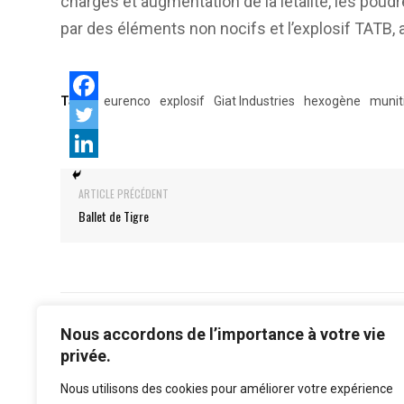
charges et augmentation de la létalité, les pou
par des éléments non nocifs et l’explosif TATB, 
Tags:
eurenco
explosif
Giat Industries
hexogène
munit
ARTICLE PRÉCÉDENT
Ballet de Tigre
Nous accordons de l’importance à votre vie
privée.
Nous utilisons des cookies pour améliorer votre expérience