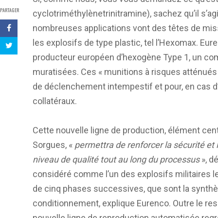
PARTAGER
cyclotriméthylènetrinitramine), sachez qu’il s’agi
nombreuses applications vont des têtes de miss
les explosifs de type plastic, tel l’Hexomax. Euren
producteur européen d’hexogène Type 1, un com
muratisées. Ces « munitions à risques atténués
de déclenchement intempestif et pour, en cas d’
collatéraux.
Cette nouvelle ligne de production, élément cent
Sorgues, «
permettra de renforcer la sécurité et 
niveau de qualité tout au long du processus
», d
considéré comme l’un des explosifs militaires l
de cinq phases successives, que sont la synthèse,
conditionnement, explique Eurenco. Outre le re
nouvelle ligne de reproduction automatisée regr