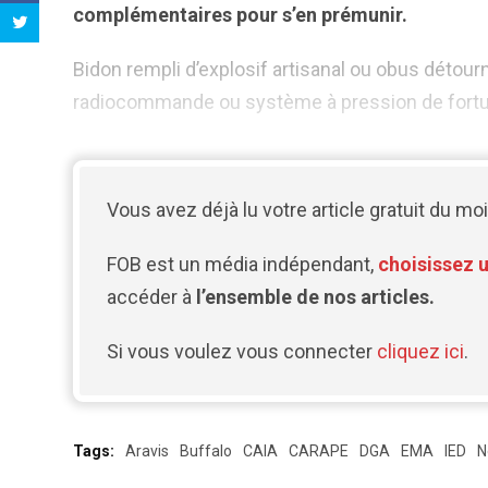
complémentaires pour s’en prémunir.
Bidon rempli d’explosif artisanal ou obus déto
radiocommande ou système à pression de fortune 
Vous avez déjà lu votre article gratuit du moi
FOB est un média indépendant,
choisissez 
accéder à
l’ensemble de nos articles.
Si vous voulez vous connecter
cliquez ici
.
Tags:
Aravis
Buffalo
CAIA
CARAPE
DGA
EMA
IED
N