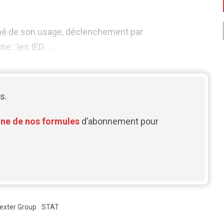
urné de son usage, déclenchement par
: les IED. . .
s.
une de nos formules
d’abonnement pour
exter Group
STAT