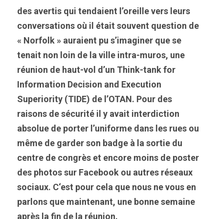
des avertis qui tendaient
l’
oreille vers leurs
conversation
s
où il était souvent
question
de
« Norfolk » auraient pu s’imaginer que se
tenait
non loin de la ville intra-muros,
une
réunion de haut-vol d’un
Think-tank for
Information Decision and Execution
Superiority
(TIDE)
de l’OTAN
. Pour des
raisons de sécurité il y avait interdiction
absolu
e
de porter l’uniforme dans les rues ou
même d
e garder
son badge à la sortie du
centre de congrès et encore moins de poster
des photos sur Facebook ou autres réseaux
sociaux.
C
‘est pour cela que nous
ne
vous en
parlons que maintenant, une bonne semaine
après la fin de la réunion.