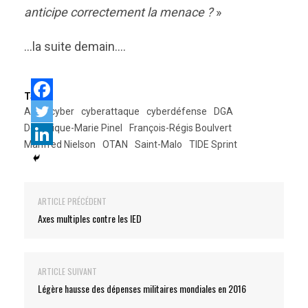
anticipe correctement la menace ?
»
…la suite demain….
Tags:
ACT
cyber
cyberattaque
cyberdéfense
DGA
Dominique-Marie Pinel
François-Régis Boulvert
Manfred Nielson
OTAN
Saint-Malo
TIDE Sprint
ARTICLE PRÉCÉDENT
Axes multiples contre les IED
ARTICLE SUIVANT
Légère hausse des dépenses militaires mondiales en 2016