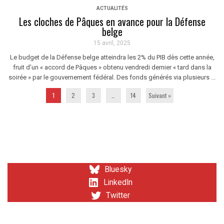
ACTUALITÉS
Les cloches de Pâques en avance pour la Défense
belge
15 avril, 2025
Le budget de la Défense belge atteindra les 2% du PIB dès cette année,
fruit d’un « accord de Pâques » obtenu vendredi dernier « tard dans la
soirée » par le gouvernement fédéral. Des fonds générés via plusieurs ...
1
2
3
…
14
Suivant »
Bluesky
LinkedIn
Twitter