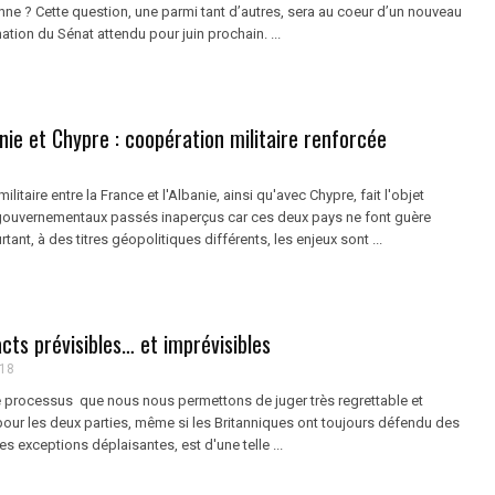
ne ? Cette question, une parmi tant d’autres, sera au coeur d’un nouveau
ation du Sénat attendu pour juin prochain. ...
nie et Chypre : coopération militaire renforcée
litaire entre la France et l'Albanie, ainsi qu'avec Chypre, fait l'objet
gouvernementaux passés inaperçus car ces deux pays ne font guère
rtant, à des titres géopolitiques différents, les enjeux sont ...
acts prévisibles… et imprévisibles
018
 Ce processus que nous nous permettons de juger très regrettable et
r les deux parties, même si les Britanniques ont toujours défendu des
es exceptions déplaisantes, est d'une telle ...