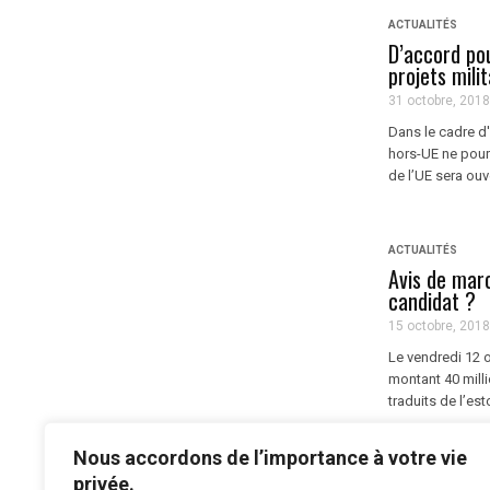
ACTUALITÉS
D’accord po
projets milit
31 octobre, 2018
Dans le cadre d
hors-UE ne pourr
de l’UE sera ouver
ACTUALITÉS
Avis de mar
candidat ?
15 octobre, 2018
Le vendredi 12 o
montant 40 milli
traduits de l’est
Nous accordons de l’importance à votre vie
...
1
2
3
4
privée.