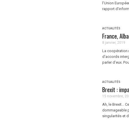
l’Union Européen
rapport d'inform
ACTUALITÉS
France, Alba
8 janvier, 2019
La coopération mi
d'accords inter
parler d'eux. Pou
ACTUALITÉS
Brexit : imp
15 novembre, 2
Ah, le Brexit...
dommageable pou
singularités et d