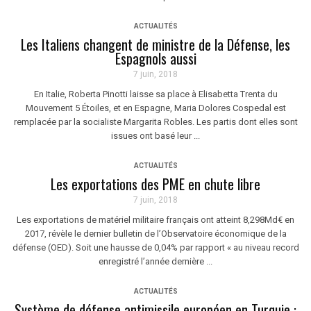
ACTUALITÉS
Les Italiens changent de ministre de la Défense, les
Espagnols aussi
7 juin, 2018
En Italie, Roberta Pinotti laisse sa place à Elisabetta Trenta du
Mouvement 5 Étoiles, et en Espagne, Maria Dolores Cospedal est
remplacée par la socialiste Margarita Robles. Les partis dont elles sont
issues ont basé leur ...
ACTUALITÉS
Les exportations des PME en chute libre
7 juin, 2018
Les exportations de matériel militaire français ont atteint 8,298Md€ en
2017, révèle le dernier bulletin de l’Observatoire économique de la
défense (OED). Soit une hausse de 0,04% par rapport « au niveau record
enregistré l’année dernière ...
ACTUALITÉS
Système de défense antimissile européen en Turquie :