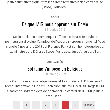
partenariat stratégique entre les forces terrestres belge et française
(CaMo). Tous les ...
FOCUS
Ce que l'AIG nous apprend sur CaMo
15 février, 2019
Seuls quelques communiqués officiels et bruits de couloirs
permettaient d’évaluer l’ampleur de l’Accord intergouvernemental (AIG)
signé le 7 novembre 2018 par Florence Parly et son homologue belge,
l’ex-ministre de la Défense Steven Vandeput. Jusqu’à aujourd’hui ...
ACTUALITÉS
Soframe s'impose en Belgique
10 janvier, 2019
La Composante Terre belge, nouvel eldorado de la BITD française?
Après l'intégration d'Elno et Hutchinson sur les LTTV du SO Regt, la PME
alsacienne Soframe vient de décrocher un contrat de 31,9M€ pour la
production ...
...
1
…
3
4
5
6
Suivant »