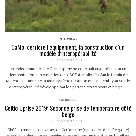
INTERVIEWS
CaMo: derrière l’équipement, la construction d’un
modèle d’interopérabilité
25 septembre, 2019
L’exercice franco-belge Celtic Uprise se concluait aujourd’hui par une
démonstration conjointe des deux SGTIA impliqués. Sur le terrain de
Marche-en-Famenne, aucun système Scorpion mais un embryon solide
d’interopérabilité développé par les partenaires français et belge. ...
ACTUALITÉS
Celtic Uprise 2019: Seconde prise de température côté
belge
23 septembre, 2019
9h00 du matin aux environs de Cerfontaine (sud-ouest de la Belgique).
Après une phase de reconnaissance nocturne, un peloton du bataillon