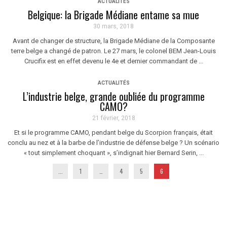
ACTUALITÉS
Belgique: la Brigade Médiane entame sa mue
30 mars, 2018
Avant de changer de structure, la Brigade Médiane de la Composante
terre belge a changé de patron. Le 27 mars, le colonel BEM Jean-Louis
Crucifix est en effet devenu le 4e et dernier commandant de ...
ACTUALITÉS
L’industrie belge, grande oubliée du programme
CAMO?
21 février, 2018
Et si le programme CAMO, pendant belge du Scorpion français, était
conclu au nez et à la barbe de l’industrie de défense belge ? Un scénario
« tout simplement choquant », s’indignait hier Bernard Serin, ...
...
1
…
4
5
6