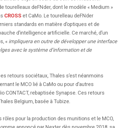
de tourelleaux deFNder, dont le modèle « Medium »
es
CROSS
et CaMo. Le tourelleau deFNder
rniers standards en matière d’optiques et de
uche d’intelligence artificielle. Ce marché, d’un
s, «
impliquera en outre de développer une interface
belges avec le système d’information et de
ces retours sociétaux, Thales s’est néanmoins
rnant le MCO lié à CaMo ou pour d’autres
radio CONTACT, rebaptisée Synapse. Ces retours
 Thales Belgium, basée à Tubize.
des rôles pour la production des munitions et le MCO,
. Comme annoncé par Nexter dès novembre 2018, sa