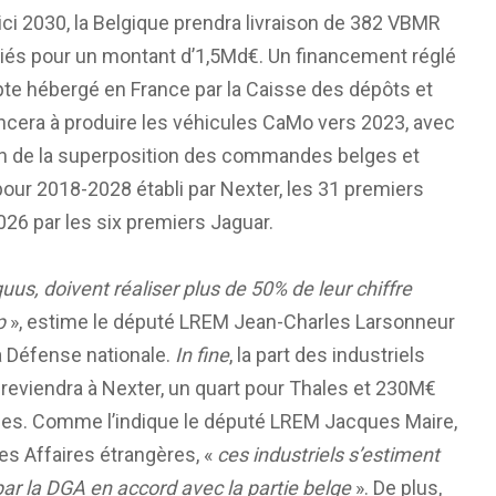
ici 2030, la Belgique prendra livraison de 382 VBMR
iés pour un montant d’1,5Md€. Un financement réglé
te hébergé en France par la Caisse des dépôts et
cera à produire les véhicules CaMo vers 2023, avec
on de la superposition des commandes belges et
 pour 2018-2028 établi par Nexter, les 31 premiers
026 par les six premiers Jaguar.
us, doivent réaliser plus de 50% de leur chiffre
p
», estime le député LREM Jean-Charles Larsonneur
a Défense nationale.
In fine
, la part des industriels
é reviendra à Nexter, un quart pour Thales et 230M€
ques. Comme l’indique le député LREM Jacques Maire,
es Affaires étrangères, «
ces industriels s’estiment
par la DGA en accord avec la partie belge
». De plus,