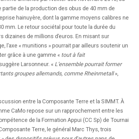
une partie de la production des obus de 40 mm de
treprise hainuyère, dont la gamme moyens calibres ne
30 mm. Le retour sociétal pour toute la durée du
 dizaines de millions d’euros. En misant sur
 l’axe « munitions » pourrait par ailleurs soutenir un
ter grâce à une gamme «
tout à fait
 suggère Larsonneur. «
L’ensemble pourrait former
portants groupes allemands, comme Rheinmetall
»,
iscussion entre la Composante Terre et la SIMMT. À
ramme CaMo repose sur un rapprochement entre les
Compétence de la Formation Appui (CC Sp) de Tournai
 Composante Terre, le général Marc Thys, trois
 » des dispositifs prévus pour d’autres pans de