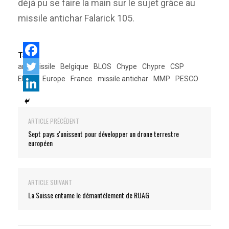
déjà pu se faire la main sur le sujet grâce au
missile antichar Falarick 105.
Tags:
anti-missile
Belgique
BLOS
Chype
Chypre
CSP
EDIDP
Europe
France
missile antichar
MMP
PESCO
ARTICLE PRÉCÉDENT
Sept pays s'unissent pour développer un drone terrestre
européen
ARTICLE SUIVANT
La Suisse entame le démantèlement de RUAG