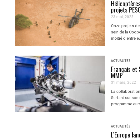
Hélicoptère
projets PES
23 mai, 2023
Onze projets de
sein de la Coopé
moitié d'entre eu
ACTUALITÉS
Français et 
MMP
31 mars, 2022
La collaboration
Surfant sur son
programme europé
ACTUALITÉS
L’Europe la