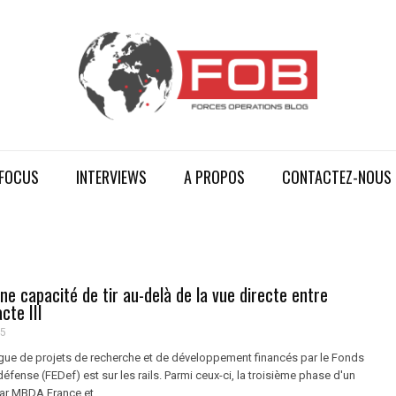
FOCUS
INTERVIEWS
A PROPOS
CONTACTEZ-NOUS
ne capacité de tir au-delà de la vue directe entre
cte III
25
gue de projets de recherche et de développement financés par le Fonds
éfense (FEDef) est sur les rails. Parmi ceux-ci, la troisième phase d'un
ar MBDA France et ...