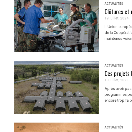
ACTUALITÉS
Clôtures et 
19 juillet, 2024
L'Union européen
de la Coopérati
maintenus voient
ACTUALITÉS
Ces projets 
10 juillet, 2023
Après avoir pass
programmes por
encore trop faib
ACTUALITÉS