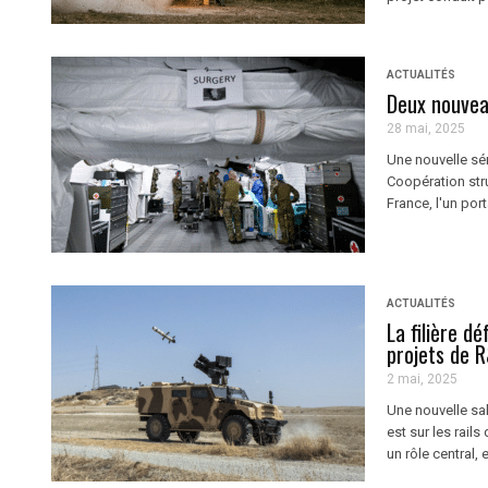
ACTUALITÉS
Deux nouvea
28 mai, 2025
Une nouvelle sér
Coopération str
France, l'un port
ACTUALITÉS
La filière d
projets de 
2 mai, 2025
Une nouvelle sa
est sur les rail
un rôle central, 