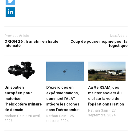
Previous Article
Next Article
ORION 26 : franchir en haute
Coup de pouce inopiné pour la
intensité
logistique
Un soutien
D’exercices en
Au 9e RSAM, des
européen pour
expérimentations,
maintenanciers du
motoriser
comment l’ALAT
ciel sur la voie de
l’hélicoptère militaire
intègre les drones
l’opérationnalisation
de demain
dans l’aérocombat
Nathan Gain
27
septembre, 2024
Nathan Gain
20 avril,
Nathan Gain
25
2026
octobre, 2024