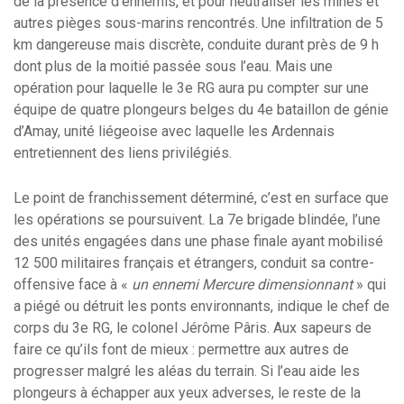
de la présence d’ennemis, et pour neutraliser les mines et
autres pièges sous-marins rencontrés. Une infiltration de 5
km dangereuse mais discrète, conduite durant près de 9 h
dont plus de la moitié passée sous l’eau. Mais une
opération pour laquelle le 3e RG aura pu compter sur une
équipe de quatre plongeurs belges du 4e bataillon de génie
d’Amay, unité liégeoise avec laquelle les Ardennais
entretiennent des liens privilégiés.
Le point de franchissement déterminé, c’est en surface que
les opérations se poursuivent. La 7e brigade blindée, l’une
des unités engagées dans une phase finale ayant mobilisé
12 500 militaires français et étrangers, conduit sa contre-
offensive face à «
un ennemi Mercure dimensionnant
» qui
a piégé ou détruit les ponts environnants, indique le chef de
corps du 3e RG, le colonel Jérôme Pâris. Aux sapeurs de
faire ce qu’ils font de mieux : permettre aux autres de
progresser malgré les aléas du terrain. Si l’eau aide les
plongeurs à échapper aux yeux adverses, le reste de la