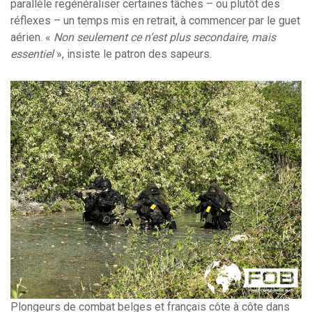
parallèle regénéraliser certaines tâches – ou plutôt des
réflexes – un temps mis en retrait, à commencer par le guet
aérien. «
Non seulement ce n’est plus secondaire, mais
essentiel
», insiste le patron des sapeurs.
Plongeurs de combat belges et français côte à côte dans