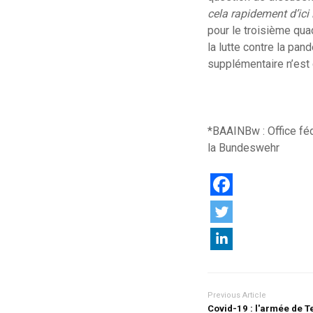
cela rapidement d’ici 
pour le troisième qua
la lutte contre la pa
supplémentaire n’est 
*BAAINBw : Office féd
la Bundeswehr
Previous Article
Covid-19 : l'armée de T