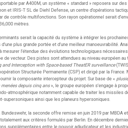
sportable par A400M, un système « standard » reposera sur des 
 et IRIS-T SL de Diehl Defense, un centre d’opérations tactiqu
dar de contrôle multifonctions. Son rayon opérationnel serait d’e
 36,000 mètres.
erminants serait la capacité du système à intégrer les prochain
s d’une plus grande portée et d’une meilleur manoeuvrabilité. Ana
 mesurer l’étendue des évolutions technologiques nécessaires
e de vecteur. Des pistes sont attendues au niveau européen au 
 and Interception with Space-based TheatER surveillance
(TWIS
oopération Structurée Permanente (CSP) et dirigé par la France.
fournir la composante intercepteur du projet. Sur base de «
plusi
es menées depuis cinq ans
», le groupe européen s’engage à prop
endo-atmosphérique notamment capable de traiter les missiles d
t-supersoniques ainsi que les planeurs hypersoniques.
la Bundeswehr, la seconde offre remise en juin 2019 par MBDA e
otalement aux critères formulés par Berlin. En décembre dernier, 
ns supplémentaires entre le pouvoir adjudicateur et les industri