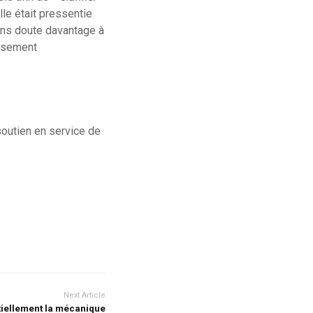
elle était pressentie
sans doute davantage à
issement
soutien en service de
Next Article
tiellement la mécanique