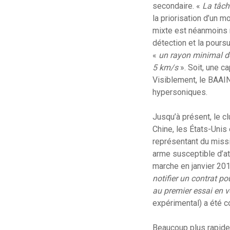
secondaire. «
La tâch
la priorisation d’un 
mixte est néanmoins r
détection et la pours
«
un rayon minimal 
5 km/s
». Soit, une 
Visiblement, le BAAI
hypersoniques.
Jusqu’à présent, le cl
Chine, les États-Unis 
représentant du miss
arme susceptible d’att
marche en janvier 201
notifier un contrat p
au premier essai en v
expérimental) a été c
Beaucoup plus rapides