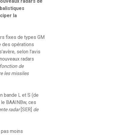
 nouveaux radars de
balistiques
ciper la
dars fixes de types GM
e des opérations
avère, selon l’avis
 nouveaux radars
 fonction de
e les missiles
en bande L et S (de
e le BAAINBw, ces
ente radar
[SER]
de
st pas moins