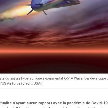
iste du missile hypersonique expérimental X-51A Waverider développé 
l’US Air Force (Crédit : USAF)
 actualité n’ayant aucun rapport avec la pandémie de Covid-1