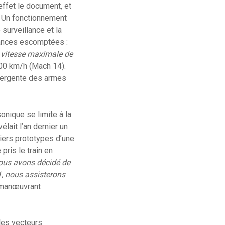
effet le document, et
é. Un fonctionnement
surveillance et la
rmances escomptées :
 vitesse maximale de
000 km/h (Mach 14).
émergente des armes
onique se limite à la
lait l’an dernier un
iers prototypes d’une
pris le train en
ous avons décidé de
21, nous assisterons
e manœuvrant
les vecteurs