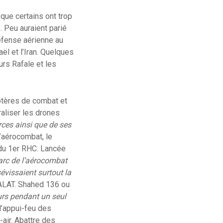
 que certains ont trop
s. Peu auraient parié
éfense aérienne au
ël et l’Iran. Quelques
rs Rafale et les
ptères de combat et
raliser les drones
rces ainsi que de ses
’aérocombat, le
 du 1er RHC. Lancée
’arc de l’aérocombat
évissaient surtout la
’ALAT. Shahed 136 ou
eurs pendant un seul
 l’appui-feu des
-air. Abattre des