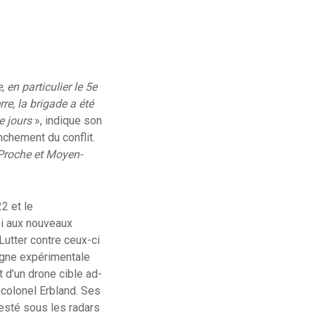
, en particulier le 5e
re, la brigade a été
e jours
», indique son
chement du conflit.
 Proche et Moyen-
2 et le
oi aux nouveaux
Lutter contre ceux-ci
agne expérimentale
t d’un drone cible ad-
 colonel Erbland. Ses
resté sous les radars