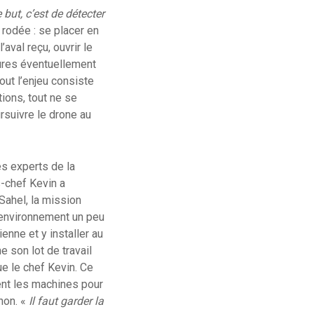
 but, c’est de détecter
 rodée : se placer en
’aval reçu, ouvrir le
ctures éventuellement
out l’enjeu consiste
ions, tout ne se
rsuivre le drone au
es experts de la
-chef Kevin a
Sahel, la mission
n environnement un peu
ienne et y installer au
 son lot de travail
ue le chef Kevin. Ce
ent les machines pour
anon. «
Il faut garder la