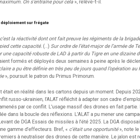
maximum. On s’entraîne pour cela
», relève-t-il.
 déploiement sur frégate
, c’est la réactivité dont ont fait preuve les régiments de la brigade
pied cette capacité.
(…)
Sur ordre de l’état-major de l’armée de Ter
 une capacité robuste de LAD à partir du Tigre en une dizaine d
ient formés et déployés deux semaines à peine après le déclen
laire a pu être définie en très peu de jours quand l’opération au
ée
», poursuit le patron du Primus Primorum.
était en réalité dans les cartons depuis un moment. Depuis 202
lit russo-ukrainien, l’ALAT réfléchit à adapter son cadre d’empl
amenés par ce conflit. L’usage massif des drones en fait partie. 
blée dans la boucle des réflexions. L’ALAT a pu mener une camp
du Levant de DGA Essais de missiles à l’été 2025. La DGA disposai
une gamme d’effecteurs. Bref, «
c’était une opportunité
», note le
premiers à neutraliser des drones de cette manière. Le jalon est 