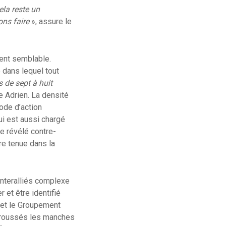
ela reste un
ons faire
», assure le
ment semblable.
 dans lequel tout
 de sept à huit
e Adrien. La densité
mode d’action
ui est aussi chargé
e révélé contre-
re tenue dans la
 interalliés complexe
 et être identifié
) et le Groupement
etroussés les manches