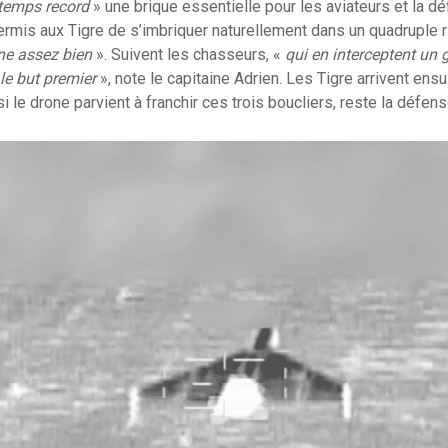
temps record
» une brique essentielle pour les aviateurs et la déf
permis aux Tigre de s’imbriquer naturellement dans un quadruple r
ne assez bien
». Suivent les chasseurs, «
qui en interceptent un
 le but premier
», note le capitaine Adrien. Les Tigre arrivent ens
i le drone parvient à franchir ces trois boucliers, reste la défense