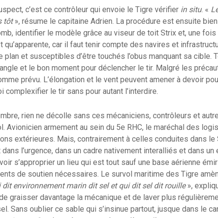
spect, c’est ce contrôleur qui envoie le Tigre vérifier
in situ
. «
Le
 tôt
», résume le capitaine Adrien. La procédure est ensuite bien
b, identifier le modèle grâce au viseur de toit Strix et, une fois l
st qu’apparente, car il faut tenir compte des navires et infrastru
e plan et susceptibles d’être touchés l’obus manquant sa cible. T
 angle et le bon moment pour déclencher le tir. Malgré les précaut
mme prévu. L’élongation et le vent peuvent amener à devoir pou
 complexifier le tir sans pour autant l’interdire.
’ombre, rien ne décolle sans ces mécaniciens, contrôleurs et autr
l. Avionicien armement au sein du 5e RHC, le maréchal des logis
ions extérieures. Mais, contrairement à celles conduites dans le 
it dans l’urgence, dans un cadre nativement interalliés et dans u
ouvoir s’approprier un lieu qui est tout sauf une base aérienne émir
ents de soutien nécessaires. Le survol maritime des Tigre amène
 dit environnement marin dit sel et qui dit sel dit rouille
», expliq
de graisser davantage la mécanique et de laver plus régulièrem
sel. Sans oublier ce sable qui s’insinue partout, jusque dans le c