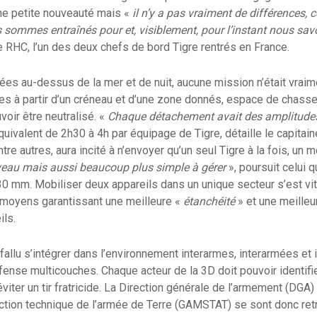
une petite nouveauté mais «
il n’y a pas vraiment de différences, c
 sommes entraînés pour et, visiblement, pour l’instant nous sav
e RHC, l’un des deux chefs de bord Tigre rentrés en France.
ées au-dessus de la mer et de nuit, aucune mission n’était vrai
es à partir d’un créneau et d’une zone donnés, espace de chasse
voir être neutralisé. «
Chaque détachement avait des amplitudes
quivalent de 2h30 à 4h par équipage de Tigre, détaille le capitain
tre autres, aura incité à n’envoyer qu’un seul Tigre à la fois, un 
au mais aussi beaucoup plus simple à gérer
», poursuit celui q
30 mm. Mobiliser deux appareils dans un unique secteur s’est vit
es moyens garantissant une meilleure «
étanchéité
» et une meilleu
ils.
a fallu s’intégrer dans l’environnement interarmes, interarmées et
nse multicouches. Chaque acteur de la 3D doit pouvoir identifier
viter un tir fratricide. La Direction générale de l’armement (DGA
ection technique de l’armée de Terre (GAMSTAT) se sont donc r