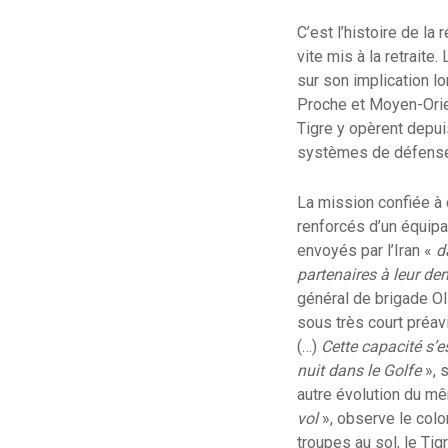
C’est l’histoire de l
vite mis à la retraite
sur son implication l
Proche et Moyen-Orien
Tigre y opèrent depui
systèmes de défense
La mission confiée à 
renforcés d’un équipa
envoyés par l’Iran «
d
partenaires à leur d
général de brigade Ol
sous très court préavi
(…)
Cette capacité s’e
nuit dans le Golfe
», 
autre évolution du m
vol
», observe le colon
troupes au sol, le Tig