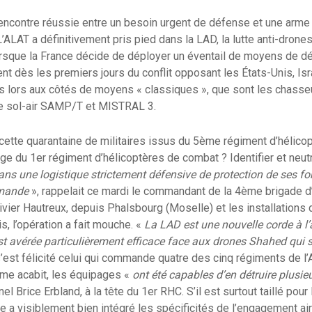
a rencontre réussie entre un besoin urgent de défense et une arme
. L’ALAT a définitivement pris pied dans la LAD, la lutte anti-drone
orsque la France décide de déployer un éventail de moyens de d
t dès les premiers jours du conflit opposant les États-Unis, Isra
s lors aux côtés de moyens « classiques », que sont les chasseu
 sol-air SAMP/T et MISTRAL 3.
cette quarantaine de militaires issus du 5ème régiment d’hélico
ge du 1er régiment d’hélicoptères de combat ? Identifier et neut
ans une logistique strictement défensive de protection de ses fo
emande
», rappelait ce mardi le commandant de la 4ème brigade d
ivier Hautreux, depuis Phalsbourg (Moselle) et les installations
s, l’opération a fait mouche. «
La LAD est une nouvelle corde à l
st avérée particulièrement efficace face aux drones Shahed qui s
s’est félicité celui qui commande quatre des cinq régiments de l
ême acabit, les équipages «
ont été capables d’en détruire plusi
el Brice Erbland, à la tête du 1er RHC. S’il est surtout taillé pour
re a visiblement bien intégré les spécificités de l’engagement air