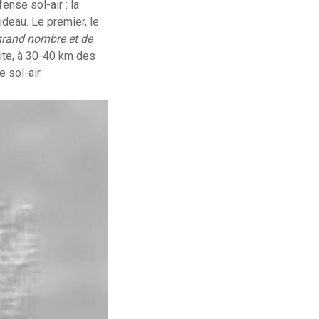
ense sol-air : la
ideau. Le premier, le
 grand nombre et de
uite, à 30-40 km des
 sol-air.