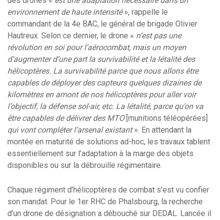
des drones «
est une adaptation nécessaire dans un
environnement de haute intensité
», rappelle le
commandant de la 4e BAC, le général de brigade Olivier
Hautreux. Selon ce dernier, le drone «
n’est pas une
révolution en soi pour l’aérocombat, mais un moyen
d’augmenter d’une part la survivabilité et la létalité des
hélicoptères. La survivabilité parce que nous allons être
capables de déployer des capteurs quelques dizaines de
kilomètres en amont de nos hélicoptères pour aller voir
l’objectif, la défense sol-air, etc. La létalité, parce qu’on va
être capables de délivrer des MTO
[munitions téléopérées]
qui vont compléter l’arsenal existant
». En attendant la
montée en maturité de solutions ad-hoc, les travaux tablent
essentiellement sur l’adaptation à la marge des objets
disponibles ou sur la débrouille régimentaire.
Chaque régiment d’hélicoptères de combat s’est vu confier
son mandat. Pour le 1er RHC de Phalsbourg, la recherche
d’un drone de désignation a débouché sur DEDAL. Lancée il