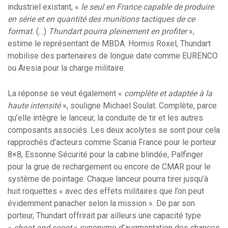
industriel existant, «
le seul en France capable de produire
en série et en quantité des munitions tactiques de ce
format.
(…)
Thundart pourra pleinement en profiter
»,
estime le représentant de MBDA. Hormis Roxel, Thundart
mobilise des partenaires de longue date comme EURENCO
ou Aresia pour la charge militaire.
La réponse se veut également «
complète et adaptée à la
haute intensité
», souligne Michael Soulat. Complète, parce
qu’elle intègre le lanceur, la conduite de tir et les autres
composants associés. Les deux acolytes se sont pour cela
rapprochés d’acteurs comme Scania France pour le porteur
8×8, Essonne Sécurité pour la cabine blindée, Palfinger
pour la grue de rechargement ou encore de CMAR pour le
système de pointage. Chaque lanceur pourra tirer jusqu’à
huit roquettes « avec des effets militaires que l’on peut
évidemment panacher selon la mission ». De par son
porteur, Thundart offrirait par ailleurs une capacité type
«
shoot and scoot
» synonyme d’augmentation des chances