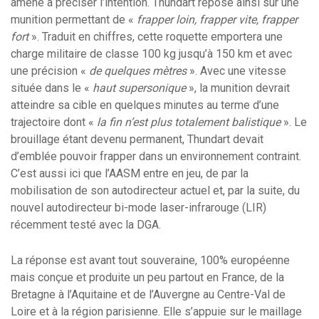
amène à préciser l’intention. Thundart repose ainsi sur une
munition permettant de «
frapper loin, frapper vite, frapper
fort
». Traduit en chiffres, cette roquette emportera une
charge militaire de classe 100 kg jusqu’à 150 km et avec
une précision «
de quelques mètres
». Avec une vitesse
située dans le «
haut supersonique
», la munition devrait
atteindre sa cible en quelques minutes au terme d’une
trajectoire dont «
la fin n’est plus totalement balistique
». Le
brouillage étant devenu permanent, Thundart devait
d’emblée pouvoir frapper dans un environnement contraint.
C’est aussi ici que l’AASM entre en jeu, de par la
mobilisation de son autodirecteur actuel et, par la suite, du
nouvel autodirecteur bi-mode laser-infrarouge (LIR)
récemment testé avec la DGA.
La réponse est avant tout souveraine, 100% européenne
mais conçue et produite un peu partout en France, de la
Bretagne à l’Aquitaine et de l’Auvergne au Centre-Val de
Loire et à la région parisienne. Elle s’appuie sur le maillage