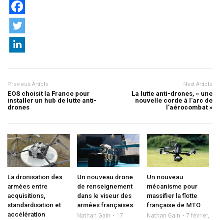
Previous Article
Next Article
EOS choisit la France pour
La lutte anti-drones, « une
installer un hub de lutte anti-
nouvelle corde à l’arc de
drones
l’aérocombat »
La dronisation des
Un nouveau drone
Un nouveau
armées entre
de renseignement
mécanisme pour
acquisitions,
dans le viseur des
massifier la flotte
standardisation et
armées françaises
française de MTO
accélération
Nathan Gain
17
Nathan Gain
7 février,