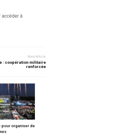
 accéder à
Next Article
 : coopération militaire
renforcée
e pour organiser de
ames