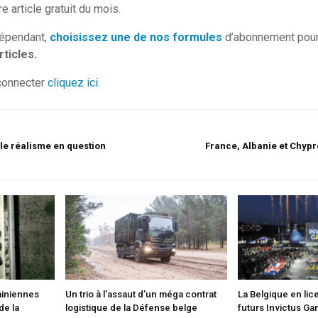
e article gratuit du mois.
dépendant,
choisissez une de nos formules
d’abonnement pour
ticles.
connecter
cliquez ici
.
 le réalisme en question
France, Albanie et Chypre
ainiennes
Un trio à l’assaut d’un méga contrat
La Belgique en lic
de la
logistique de la Défense belge
futurs Invictus G