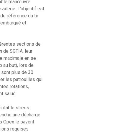
itable manœuvre
alerie. L’objectif est
de référence du tir
r embarqué et
férentes sections de
 de SGTIA, leur
ote maximale en se
 au but), lors de
 sont plus de 30
r les patrouilles qui
ntes rotations,
nt salué.
éritable stress
clenche une décharge
es Opex le savent
ctions requises