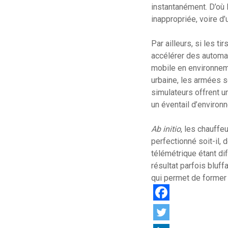
instantanément. D’où 
inappropriée, voire 
Par ailleurs, si les 
accélérer des automat
mobile en environneme
urbaine, les armées s
simulateurs offrent u
un éventail d’environ
Ab initio
, les chauffe
perfectionné soit-il, d
télémétrique étant di
résultat parfois bluf
qui permet de former 