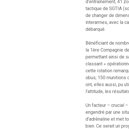
d’entraînement, 41 zo
tactique de SGTIA (so
de changer de dimensi
interarmes, avec la c
débarqué.
Bénéficiant de nombre
la 1ère Compagnie de
permettant ainsi de s
classant « opérationn
cette rotation remarq
obus, 150 munitions d
ont, elles aussi, pu u
l’attitude, les résul
Un facteur – crucial –
engendré par une situ
d’adrénaline et met t
bien. Ce serait un pr