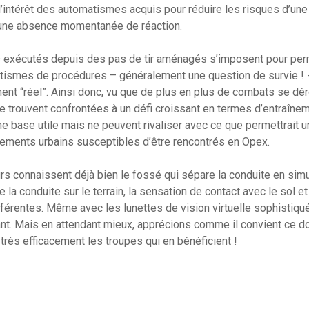
l’intérêt des automatismes acquis pour réduire les risques d’une
d’une absence momentanée de réaction.
tirs exécutés depuis des pas de tir aménagés s’imposent pour per
ismes de procédures – généralement une question de survie ! -, r
nt “réel”. Ainsi donc, vu que de plus en plus de combats se dé
e trouvent confrontées à un défi croissant en termes d’entraînem
ne base utile mais ne peuvent rivaliser avec ce que permettrait 
nements urbains susceptibles d’être rencontrés en Opex.
urs connaissent déjà bien le fossé qui sépare la conduite en simu
e la conduite sur le terrain, la sensation de contact avec le sol et
fférentes. Même avec les lunettes de vision virtuelle sophistiqu
fant. Mais en attendant mieux, apprécions comme il convient ce 
très efficacement les troupes qui en bénéficient !