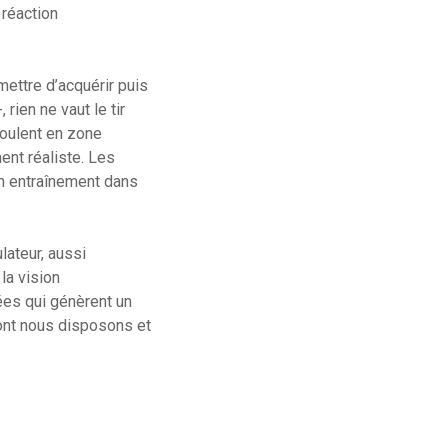
 réaction
mettre d’acquérir puis
ien ne vaut le tir
roulent en zone
ent réaliste. Les
un entraînement dans
lateur, aussi
 la vision
ées qui génèrent un
dont nous disposons et