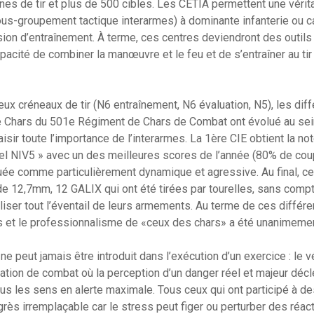
nes de tir et plus de 500 cibles. Les CETIA permettent une vér
us-groupement tactique interarmes) à dominante infanterie ou cav
on d’entraînement. À terme, ces centres deviendront des outils 
apacité de combiner la manœuvre et le feu et de s’entraîner au ti
ux créneaux de tir (N6 entraînement, N6 évaluation, N5), les dif
 Chars du 501e Régiment de Chars de Combat ont évolué au sein
aisir toute l’importance de l’interarmes. La 1ère CIE obtient la n
el NIV5 » avec un des meilleures scores de l’année (80% de coup
uée comme particulièrement dynamique et agressive. Au final, ce
e 12,7mm, 12 GALIX qui ont été tirées par tourelles, sans compte
tiliser tout l’éventail de leurs armements. Au terme de ces différe
tats et le professionnalisme de «ceux des chars» a été unanimeme
 ne peut jamais être introduit dans l’exécution d’un exercice : le v
ation de combat où la perception d’un danger réel et majeur dé
ous les sens en alerte maximale. Tous ceux qui ont participé à d
ogrès irremplaçable car le stress peut figer ou perturber des réa