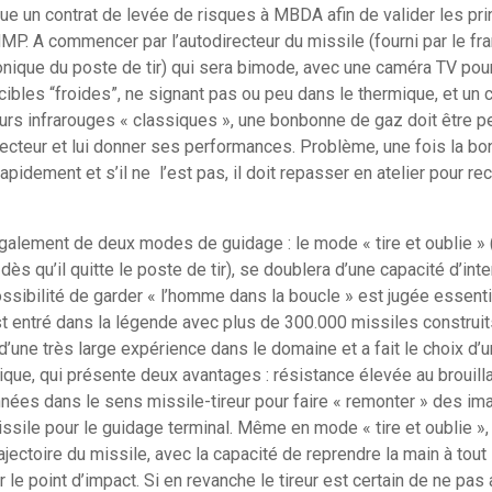
bue un contrat de levée de risques à MBDA afin de valider les pri
MP. A commencer par l’autodirecteur du missile (fourni par le 
tronique du poste de tir) qui sera bimode, avec une caméra TV pou
 cibles “froides”, ne signant pas ou peu dans le thermique, et un 
eurs infrarouges « classiques », une bonbonne de gaz doit être pe
directeur et lui donner ses performances. Problème, une fois la b
 rapidement et s’il ne l’est pas, il doit repasser en atelier pour r
lement de deux modes de guidage : le mode « tire et oublie » (
s qu’il quitte le poste de tir), se doublera d’une capacité d’inte
ossibilité de garder « l’homme dans la boucle » est jugée essenti
st entré dans la légende avec plus de 300.000 missiles construits,
ne très large expérience dans le domaine et a fait le choix d’u
ique, qui présente deux avantages : résistance élevée au brouill
ées dans le sens missile-tireur pour faire « remonter » des ima
ssile pour le guidage terminal. Même en mode « tire et oublie », l
rajectoire du missile, avec la capacité de reprendre la main à tout i
 le point d’impact. Si en revanche le tireur est certain de ne pas av