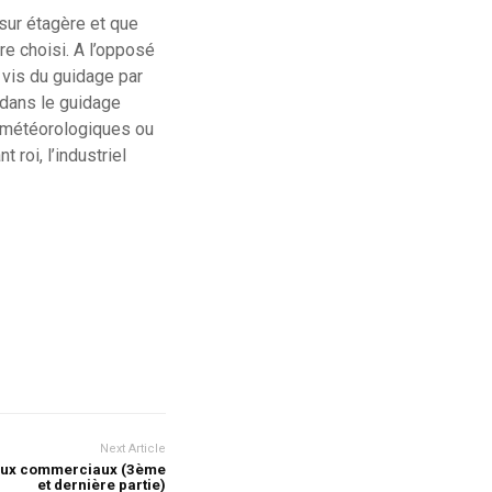
sur étagère et que
tre choisi. A l’opposé
 vis du guidage par
 dans le guidage
s météorologiques ou
 roi, l’industriel
Next Article
njeux commerciaux (3ème
et dernière partie)