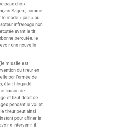
ncipaux choix
français Sagem, comme
r le mode « jour » ou
capteur infrarouge non
rcutée avant le tir
onbonne percutée, le
ecevoir une nouvelle
le missile est
rvention du tireur en
elle par l’armée de
 était filoguidé.
ne liaison de
age et haut débit de
ges pendant le vol et
e tireur peut ainsi
nstant pour affiner la
oir à intervenir, il