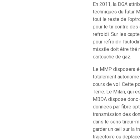
En 2011, la DGA attri
techniques du futur M
tout le reste de l’op
pour le tir contre des
refroidi. Sur les capt
pour refroidir l’auto
missile doit être tiré
cartouche de gaz.
Le MMP disposera éga
totalement autonome dè
cours de vol. Cette p
Terre. Le Milan, qui e
MBDA dispose donc d’u
données par fibre opt
transmission des donn
dans le sens tireur-mi
garder un œil sur la t
trajectoire ou déplacer