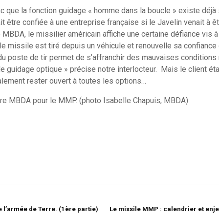
 que la fonction guidage « homme dans la boucle » existe déjà 
it être confiée à une entreprise française si le Javelin venait à ê
 MBDA, le missilier américain affiche une certaine défiance vis à
 le missile est tiré depuis un véhicule et renouvelle sa confiance
 du poste de tir permet de s’affranchir des mauvaises condition
e guidage optique » précise notre interlocteur. Mais le client étant
alement rester ouvert à toutes les options…
l’offre MBDA pour le MMP. (photo Isabelle Chapuis, MBDA)
 l’armée de Terre. (1ère partie)
Le missile MMP : calendrier et e