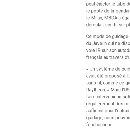
peut éjecter le tube d
le poste de tir penda
le Milan, MBDA a égal
déroulait son fil sur 
Ce mode de guidage é
du Javelin qui ne dis
voie IR sur son autod
français au travers 
« Un système de guid
avait été proposé à l
sans fil, comme ce qui
Raytheon. « Mais l’US 
faire intervenir un so
régulièrement des miss
suffisant pour l’entr
guidage, nous pouvons
fonctionne ».