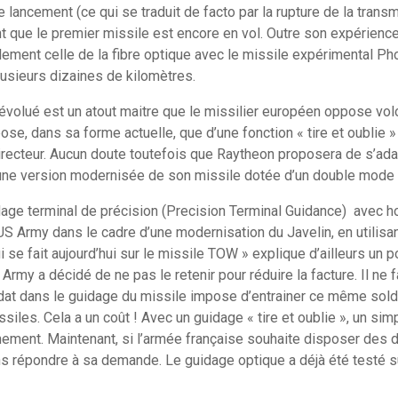
e lancement (ce qui se traduit de facto par la rupture de la trans
nt que le premier missile est encore en vol. Outre son expérienc
ement celle de la fibre optique avec le missile expérimental P
plusieurs dizaines de kilomètres.
volué est un atout maitre que le missilier européen oppose vol
pose, dans sa forme actuelle, que d’une fonction « tire et oublie
irecteur. Aucun doute toutefois que Raytheon proposera de s’ad
d’une version modernisée de son missile dotée d’un double mode
age terminal de précision (Precision Terminal Guidance) avec 
’US Army dans le cadre d’une modernisation du Javelin, en utilisa
 se fait aujourd’hui sur le missile TOW » explique d’ailleurs un 
Army a décidé de ne pas le retenir pour réduire la facture. Il ne 
ldat dans le guidage du missile impose d’entrainer ce même soldat
iles. Cela a un coût ! Avec un guidage « tire et oublie », un sim
ainement. Maintenant, si l’armée française souhaite disposer de
 répondre à sa demande. Le guidage optique a déjà été testé su