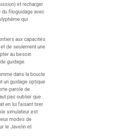
mission) et recharger
e du filoguidage avec
holyphème qui
ontiers aux capacités
 » et de seulement une
apter au besoin
 de guidage.
homme dans la boucle
nt un guidage optique
porte-parole de
faut pas oublier que
 en lui faisant tirer
ple simulateur est
s deux modes de
r le Javelin et