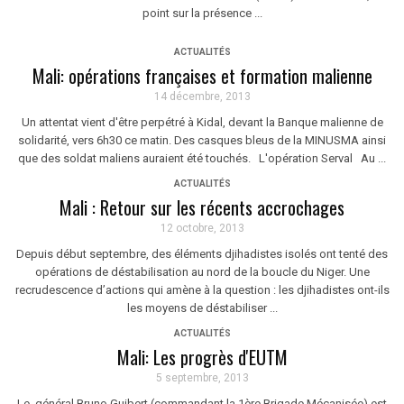
point sur la présence ...
ACTUALITÉS
Mali: opérations françaises et formation malienne
14 décembre, 2013
Un attentat vient d'être perpétré à Kidal, devant la Banque malienne de
solidarité, vers 6h30 ce matin. Des casques bleus de la MINUSMA ainsi
que des soldat maliens auraient été touchés. L'opération Serval Au ...
ACTUALITÉS
Mali : Retour sur les récents accrochages
12 octobre, 2013
Depuis début septembre, des éléments djihadistes isolés ont tenté des
opérations de déstabilisation au nord de la boucle du Niger. Une
recrudescence d’actions qui amène à la question : les djihadistes ont-ils
les moyens de déstabiliser ...
ACTUALITÉS
Mali: Les progrès d'EUTM
5 septembre, 2013
Le général Bruno Guibert (commandant la 1ère Brigade Mécanisée) est