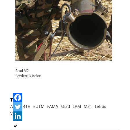
Grad M2
Crédits: G Belan
Tags:
ALTV
BTR
EUTM
FAMA
Grad
LPM
Mali
Tetras
VLRA