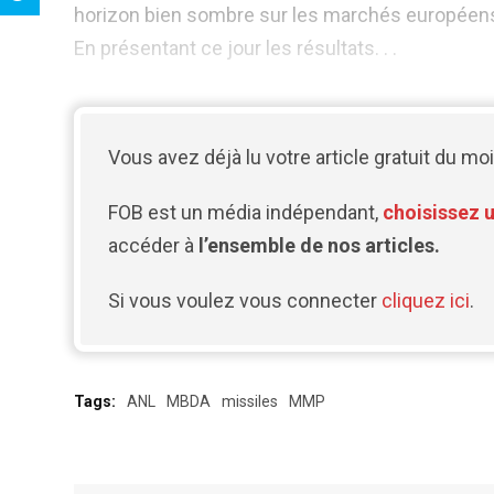
horizon bien sombre sur les marchés européen
En présentant ce jour les résultats. . .
Vous avez déjà lu votre article gratuit du moi
FOB est un média indépendant,
choisissez 
accéder à
l’ensemble de nos articles.
Si vous voulez vous connecter
cliquez ici
.
Tags:
ANL
MBDA
missiles
MMP