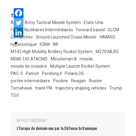
Tags:
Aegis
Army Tactical Missile System
Etats-Unis
Forces Nucléaires Intermédiaires
Forward based
GLCM
Gorbatchev
Ground Launched Cruise Missile
HIMARS
hypersonique
ICBM
INF
M142 High Mobility Artillery Rocket System
M270 MLRS
MGM-140 ATACMS
Minuteman III
missile
missile de croisière
Multiple Launch Rocket System
PAC-3
Patriot
Pershing II
Polaris D5
portée intermédiaire
Poutine
Reagan
Russie
Tomahawk
traité FNI
trajectory shaping vehicles
Trump
TSV
ARTICLE PRÉCÉDENT
L'Europe de demain vue par la Défense britannique