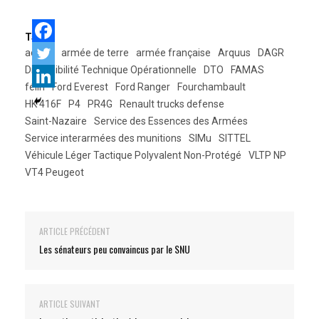
Tags:
acmat
armée de terre
armée française
Arquus
DAGR
Disponibilité Technique Opérationnelle
DTO
FAMAS
félin
Ford Everest
Ford Ranger
Fourchambault
HK 416F
P4
PR4G
Renault trucks defense
Saint-Nazaire
Service des Essences des Armées
Service interarmées des munitions
SIMu
SITTEL
Véhicule Léger Tactique Polyvalent Non-Protégé
VLTP NP
VT4 Peugeot
ARTICLE PRÉCÉDENT
Les sénateurs peu convaincus par le SNU
ARTICLE SUIVANT