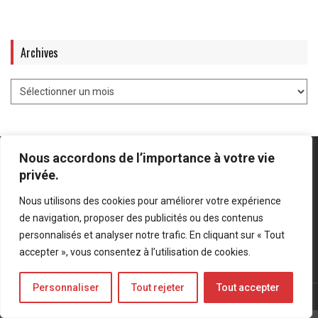
Archives
Nous accordons de l’importance à votre vie
privée.
Nous utilisons des cookies pour améliorer votre expérience
Mentions légales
-
Politique de confidentialité
de navigation, proposer des publicités ou des contenus
personnalisés et analyser notre trafic. En cliquant sur « Tout
Bluesky
LinkedIn
Twitter
accepter », vous consentez à l’utilisation de cookies.
Personnaliser
Tout rejeter
Tout accepter
© Forces Operations Blog - 2022