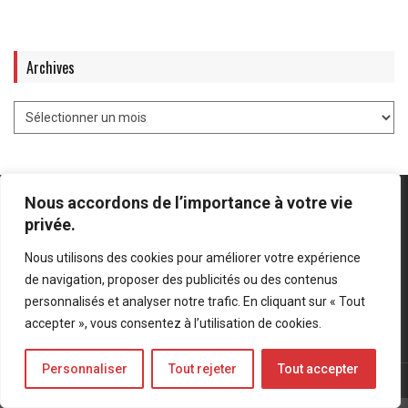
Archives
Nous accordons de l’importance à votre vie
privée.
Nous utilisons des cookies pour améliorer votre expérience
Mentions légales
-
Politique de confidentialité
de navigation, proposer des publicités ou des contenus
personnalisés et analyser notre trafic. En cliquant sur « Tout
Bluesky
LinkedIn
Twitter
accepter », vous consentez à l’utilisation de cookies.
Personnaliser
Tout rejeter
Tout accepter
© Forces Operations Blog - 2022