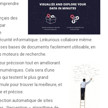
comprendre
ançais des
 par
e
écurité informatique. Linkurious collabore même
e ses bases de documents facilement utilisable, en
es moteurs de recherche.
eur précision tout en améliorant
 numériques. Cela sera d’une
s qui testent le plus grand
ule pour trouver la meilleure, et
e et précise.
ection automatique de sites
es : Perception – algorithme de