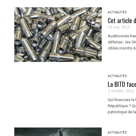
ACTUALITÉS
Cet article 
18 mai, 2023
Auditionnés hie
défense - les GI
cibles inscrits da
ACTUALITÉS
La BITD fac
2 octobre, 2022
Qui financera la
République ? Qu
patriotique de l
ACTUALITÉS