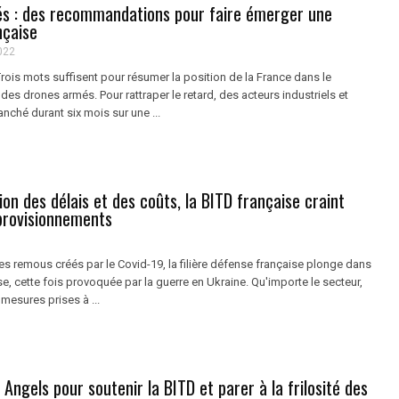
s : des recommandations pour faire émerger une
nçaise
022
 Trois mots suffisent pour résumer la position de la France dans le
s drones armés. Pour rattraper le retard, des acteurs industriels et
anché durant six mois sur une ...
ion des délais et des coûts, la BITD française craint
provisionnements
es remous créés par le Covid-19, la filière défense française plonge dans
se, cette fois provoquée par la guerre en Ukraine. Qu'importe le secteur,
 mesures prises à ...
Angels pour soutenir la BITD et parer à la frilosité des