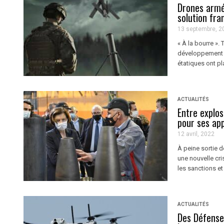
Drones armé
solution fra
13 septembre, 2
« À la bourre ».
développement de
étatiques ont pl
ACTUALITÉS
Entre explos
pour ses ap
12 avril, 2022
À peine sortie d
une nouvelle cri
les sanctions et
ACTUALITÉS
Des Défense 