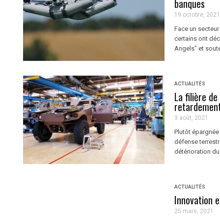
banques
19 octobre, 2021
Face un secteur
certains ont déc
Angels" et soute
ACTUALITÉS
La filière d
retardemen
3 août, 2021
Plutôt épargnée 
défense terrest
détérioration du 
ACTUALITÉS
Innovation 
25 mars, 2021