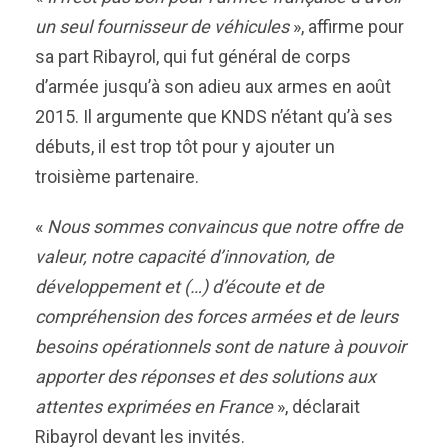
un seul fournisseur de véhicules
», affirme pour
sa part Ribayrol, qui fut général de corps
d’armée jusqu’à son adieu aux armes en août
2015. Il argumente que KNDS n’étant qu’à ses
débuts, il est trop tôt pour y ajouter un
troisième partenaire.
«
Nous sommes convaincus que notre offre
de
valeur
, notre capacité
d’
innov
ation
,
de
développe
ment
et (…)
d’écoute et de
compré
hension des
forces armées et
de
leurs
besoins opérationnels
sont de nature à pouvoir
apporter
d
es réponses et
d
es solutions aux
attentes exprimées
en
France
», déclarait
Ribayrol devant les invités.