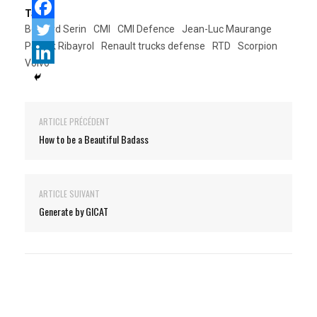
Tags:
Bernard Serin
CMI
CMI Defence
Jean-Luc Maurange
Patrick Ribayrol
Renault trucks defense
RTD
Scorpion
Volvo
ARTICLE PRÉCÉDENT
How to be a Beautiful Badass
ARTICLE SUIVANT
Generate by GICAT