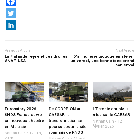
Previous Article
Next Article
La Finlande reprend des drones
D’armurerie tactique en atelier
ANAFI USA
universel, une bonne idée prend
son envol
Eurosatory 2026 :
De SCORPION au
L’Estonie double la
KNDS France ouvre
CAESAR, la
mise sur le CAESAR
un nouveau chapitre
transformation se
Nathan Gain
12
en Malaisie
poursuit pour le site
février, 2026
roannais de KNDS
Nathan Gain
17 juin,
2026