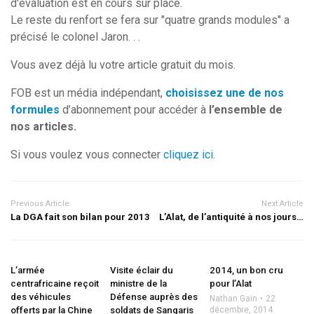
d'évaluation est en cours sur place.
Le reste du renfort se fera sur "quatre grands modules" a
précisé le colonel Jaron. . .
Vous avez déjà lu votre article gratuit du mois.
FOB est un média indépendant,
choisissez une de nos
formules
d’abonnement pour accéder à
l’ensemble de
nos articles.
Si vous voulez vous connecter
cliquez ici
.
Previous Article
Next Article
La DGA fait son bilan pour 2013
L’Alat, de l’antiquité à nos jours…
L’armée
Visite éclair du
2014, un bon cru
centrafricaine reçoit
ministre de la
pour l’Alat
des véhicules
Défense auprès des
Nathan Gain
22
offerts par la Chine
soldats de Sangaris
décembre, 2014