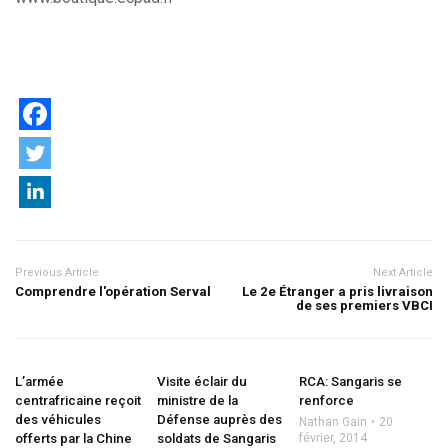
Previous Article
Next Article
Comprendre l'opération Serval
Le 2e Étranger a pris livraison
de ses premiers VBCI
L’armée
Visite éclair du
RCA: Sangaris se
centrafricaine reçoit
ministre de la
renforce
des véhicules
Défense auprès des
Nathan Gain
20
offerts par la Chine
soldats de Sangaris
février, 2014