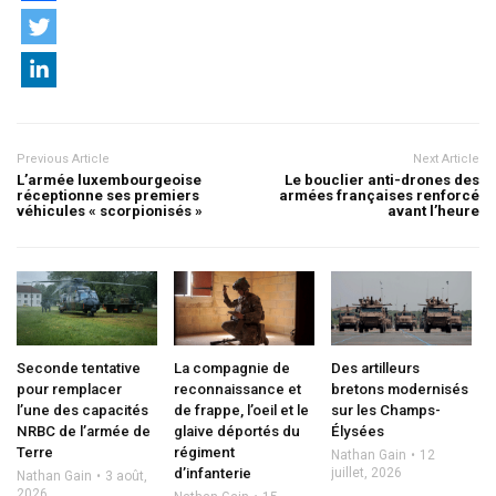
Previous Article
Next Article
L’armée luxembourgeoise
Le bouclier anti-drones des
réceptionne ses premiers
armées françaises renforcé
véhicules « scorpionisés »
avant l’heure
Seconde tentative
La compagnie de
Des artilleurs
pour remplacer
reconnaissance et
bretons modernisés
l’une des capacités
de frappe, l’oeil et le
sur les Champs-
NRBC de l’armée de
glaive déportés du
Élysées
Terre
régiment
Nathan Gain
12
d’infanterie
juillet, 2026
Nathan Gain
3 août,
2026